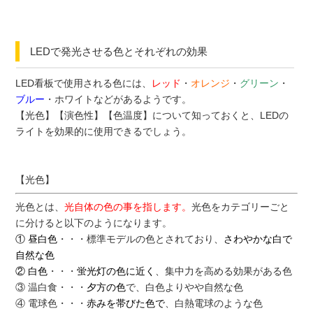
LEDで発光させる色とそれぞれの効果
LED看板で使用される色には、
レッド
・
オレンジ
・
グリーン
・
ブルー
・ホワイト
などがあるようです。
【光色】【演色性】【色温度】
について知っておくと、LEDの
ライトを効果的に使用できるでしょう。
【光色】
光色とは、
光自体の色の事を指します。
光色をカテゴリーごと
に分けると以下のようになります。
① 昼白色
・・・標準モデルの色とされており、
さわやかな白で
自然な色
② 白色
・・・
蛍光灯の色に近く
、集中力を高める効果がある色
③ 温白食
・・・
夕方の色
で、白色よりやや自然な色
④ 電球色
・・・
赤みを帯びた色で
、白熱電球のような色