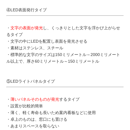
④LED表面発行タイプ
・
文字の表面が発光
し、くっきりとした文字を浮かび上がらせ
るタイプ
・文字の中にLEDを配置し表面を発光させる
・素材はステンレス、スチール
・標準的な文字のサイズは150ミリメートル～2000ミリメート
ル以上で、厚さ60ミリメートル～150ミリメートル
⑤LEDライトパネルタイプ
・
薄いパネルそのものが発光
するタイプ
・設置が比較的簡単
・薄く、軽く寿命も長いため案内看板などに使用
・卓上のものは、窓口にも置ける
・あまりスペースを取らない