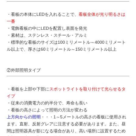
・看板の本体にLEDを入れることで、
看板全体が光り明るさは
一番
・電飾看板の中にLEDを配置し表面を発光
・素材は、ステンレス・スチール・アルミ
・標準的な看板のサイズは100ミリメートル～4000ミリメート
ル以上で、厚さは60ミリメートル～150ミリメートル以上
②外部照明タイプ
・看板を上部や下部に
スポットライトを取り付けて光らせるタ
イプ
・従来の消費電力の約半分で、寿命も長い
・看板の高さによって照明の方法が変わる
上方向からの照明
・・・1～5メートルの高さの看板に使用され
ます。直射、反射グレアに注意する必要があります。また、昼
間は照明器具が影になる場合があり、高い場所に設置するため