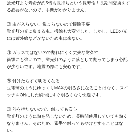
蛍光灯より寿命が約5倍も長持ちという長寿命！長期間交換をす
る必要がないので、手間がかかりません。
③ 虫が入らない、集まらないので掃除不要
蛍光灯の光に集まる虫。掃除も大変でした。しかし、LEDの光
には紫外線などがないため虫は来ない。
④ ガラスではないので割れにくく丈夫な耐久性
衝撃にも強いので、蛍光灯のように落として割ってしまう心配
が少ないです。地震の際にも安心です。
⑤ 付けたらすぐ明るくなる
豆電球のようにゆっくりMAXの明るさになることはなく、スイ
ッチをONにした瞬間にすぐ明るくなり快適です。
⑥ 熱を持たないので、触っても安心
蛍光灯のように熱を発しないため、長時間使用していても熱く
なりません。そのため、素手で触ってもやけどすることはな
い。