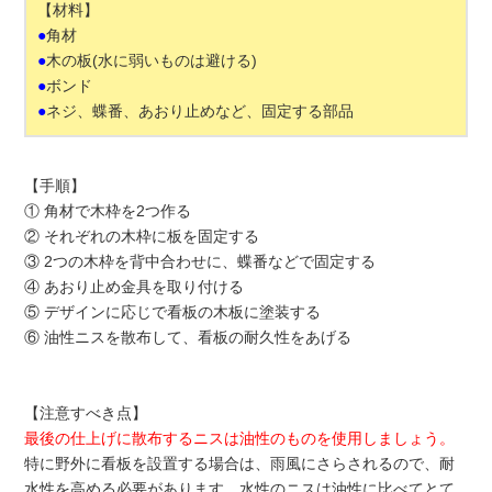
【材料】
●
角材
●
木の板(水に弱いものは避ける)
●
ボンド
●
ネジ、蝶番、あおり止めなど、固定する部品
【手順】
① 角材で木枠を2つ作る
② それぞれの木枠に板を固定する
③ 2つの木枠を背中合わせに、蝶番などで固定する
④ あおり止め金具を取り付ける
⑤ デザインに応じで看板の木板に塗装する
⑥ 油性ニスを散布して、看板の耐久性をあげる
【注意すべき点】
最後の仕上げに散布するニスは油性のものを使用しましょう。
特に野外に看板を設置する場合は、雨風にさらされるので、耐
水性を高める必要があります。水性のニスは油性に比べてとて