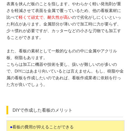
表裏を挟んだ板のことを指します。やわらかく軽い発泡剤が重
さを軽減させて表面を金属で覆っているため、他の看板素材に
比べて
軽くて頑丈で、耐久性が高い
ので劣化がしにくいといっ
た利点があります。金属部分が薄いので加工時に力が要らず、
少々慣れが必要ですが、カッターなどの小さな刃物でも加工す
ることができます。
また、看板の素材として一般的なものの中に金属やアクリル
板、樹脂もあります。
こちらは加工に機器や技術を要し、扱いが難しいのが多いの
で、DIYにはあまり向いているとは言えません。もし、樹脂や金
属の看板を作成したいのであれば、看板作成業者に依頼を行っ
た方が良いでしょう。
DIYで作成した看板のメリット
●
看板の費用が抑えることができる