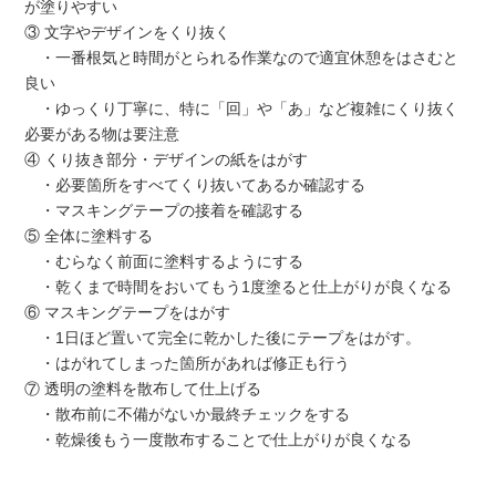
が塗りやすい
③ 文字やデザインをくり抜く
・一番根気と時間がとられる作業なので適宜休憩をはさむと
良い
・ゆっくり丁寧に、特に「回」や「あ」など複雑にくり抜く
必要がある物は要注意
④ くり抜き部分・デザインの紙をはがす
・必要箇所をすべてくり抜いてあるか確認する
・マスキングテープの接着を確認する
⑤ 全体に塗料する
・むらなく前面に塗料するようにする
・乾くまで時間をおいてもう1度塗ると仕上がりが良くなる
⑥ マスキングテープをはがす
・1日ほど置いて完全に乾かした後にテープをはがす。
・はがれてしまった箇所があれば修正も行う
⑦ 透明の塗料を散布して仕上げる
・散布前に不備がないか最終チェックをする
・乾燥後もう一度散布することで仕上がりが良くなる