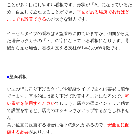
ことが多く目にしやすい看板です。形状が「A」になっているた
め、自立して立たせることができ、
平面がある場所であればど
こにでも設置できる
のが大きな魅力です。
イーゼルタイプの看板はＡ型看板に似ていますが、側面から見
た場合カタカナの「ト」の字になっている看板になります。背
後から見た場合、看板を支える支柱が1本なのが特徴です。
●
壁面看板
小型の壁に吊り下げるタイプや額縁タイプであれば容易に製作
できます。基本的には吊り下げて設置することになるので、
軽
い素材を使用すると良い
でしょう。店内の壁にインテリア感覚
で設置をすると、店内のオシャレさがアップするかもしれませ
ん。
高い位置に設置する場合は落下の恐れがあるので、
安全面に配
慮する必要
があります。