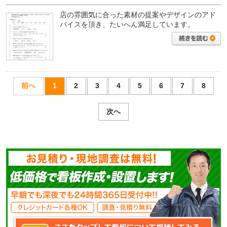
店の雰囲気に合った素材の提案やデザインのアド
バイスを頂き、たいへん満足しています。
前へ
1
2
3
4
5
6
7
8
次へ