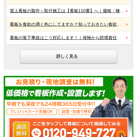
屋上看板の製作～取付施工は【看板110番】へ｜価格・種類・法律面の注意点など設置する上で気になるポイントを一挙解説
看板を食欲の湧く色にしてますか？知っておきたい食欲をそそる色とは
看板の落下事故はこう対応します！｜保険から賠償責任まですぐわかる
詳しく見る