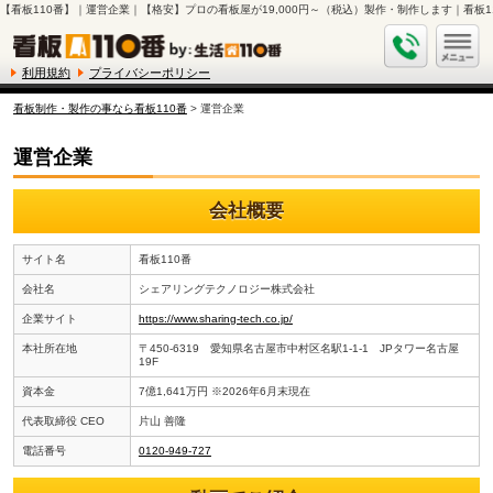
【看板110番】｜運営企業｜【格安】プロの看板屋が19,000円～（税込）製作・制作します｜看板1
利用規約
プライバシーポリシー
看板制作・製作の事なら看板110番
> 運営企業
運営企業
会社概要
サイト名
看板110番
会社名
シェアリングテクノロジー株式会社
企業サイト
https://www.sharing-tech.co.jp/
本社所在地
〒450-6319 愛知県名古屋市中村区名駅1-1-1 JPタワー名古屋
19F
資本金
7億1,641万円 ※2026年6月末現在
代表取締役 CEO
片山 善隆
電話番号
0120-949-727