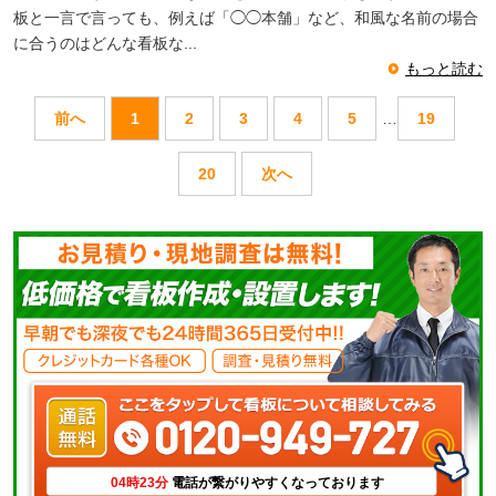
板と一言で言っても、例えば「◯◯本舗」など、和風な名前の場合
に合うのはどんな看板な...
もっと読む
前へ
1
2
3
4
5
…
19
20
次へ
04時23分
電話が繋がりやすくなっております