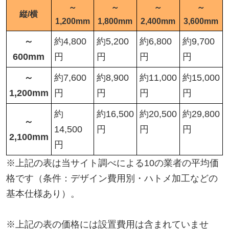
～
～
～
～
縦/横
1,200mm
1,800mm
2,400mm
3,600mm
～
約4,800
約5,200
約6,800
約9,700
600mm
円
円
円
円
～
約7,600
約8,900
約11,000
約15,000
1,200mm
円
円
円
円
約
約16,500
約20,500
約29,800
～
14,500
円
円
円
2,100mm
円
※上記の表は当サイト調べによる10の業者の平均価
格です（条件：デザイン費用別・ハトメ加工などの
基本仕様あり）。
※上記の表の価格には設置費用は含まれていませ