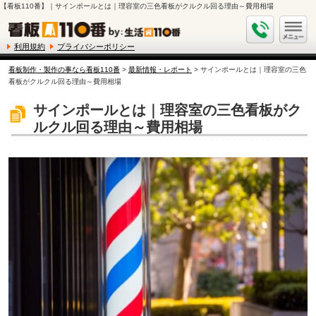
【看板110番】｜サインポールとは｜理容室の三色看板がクルクル回る理由～費用相場
利用規約
プライバシーポリシー
看板制作・製作の事なら看板110番
>
最新情報・レポート
> サインポールとは｜理容室の三色
看板がクルクル回る理由～費用相場
サインポールとは｜理容室の三色看板がク
ルクル回る理由～費用相場