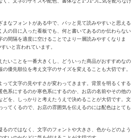
なく、文字のサイズや配色、書体など1つ1つに気を配らなけ
ざまなフォントがある中で、パッと見て読みやすいと思える
く人の目に入った看板でも、何と書いてあるのか伝わらない
字の間隔を適度に空けることでより一層読みやすくなりま
やすいと言われています。
えたいことを一番大きくし、どういった商品がおすすめなの
報の優先順位を考え文字のサイズを変えることも大切です。
よって文字の見やすさが変わってきます。背景を明るくする
暖色系にするのか寒色系にするのか、お店の名前やその他の
などを、しっかりと考えたうえで決めることが大切です。文
わってくるので、お店の雰囲気を伝えるのには配色はとても
凝るのではなく、文字のフォントや大きさ、色からどのよう
やすいのかなどに気を付けることが大切です。