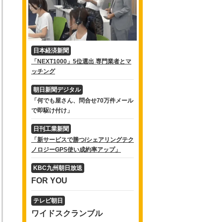
日本経済新聞
「NEXT1000」5位選出 専門業者とマ
ッチング
朝日新聞デジタル
「何でも屋さん、問合せ70万件メール
で即駆け付け」
日刊工業新聞
「新サービスで勝つ/シェアリングテク
ノロジーGPS使い成約率アップ」
KBC九州朝日放送
FOR YOU
テレビ朝日
ワイドスクランブル