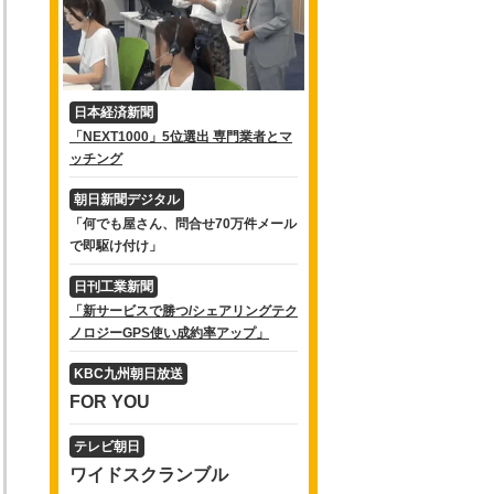
日本経済新聞
「NEXT1000」5位選出 専門業者とマ
ッチング
朝日新聞デジタル
「何でも屋さん、問合せ70万件メール
で即駆け付け」
日刊工業新聞
「新サービスで勝つ/シェアリングテク
ノロジーGPS使い成約率アップ」
KBC九州朝日放送
FOR YOU
テレビ朝日
ワイドスクランブル