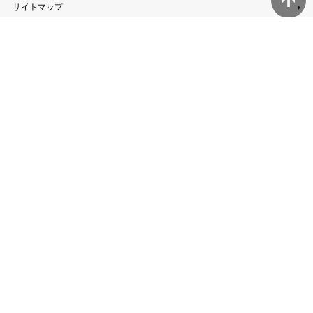
サイトマップ
無料相談窓口
無料メール相談
お急ぎの方へ
無料現地調査の依頼
無料現地調査で何するの？
トップページ
運営企業
プライバシーポリシー
利用規約
Copyright 看板110番 all rights reserved.