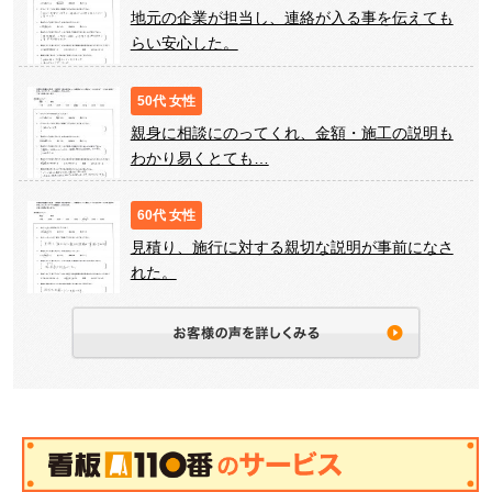
地元の企業が担当し、連絡が入る事を伝えても
らい安心した。
50代 女性
親身に相談にのってくれ、金額・施工の説明も
わかり易くとても…
60代 女性
見積り、施行に対する親切な説明が事前になさ
れた。