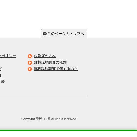
このページのトップへ
ーポリシー
お急ぎの方へ
無料現地調査の依頼
プ
無料現地調査で何するの？
口
相談
Copyright 看板110番 all rights reserved.