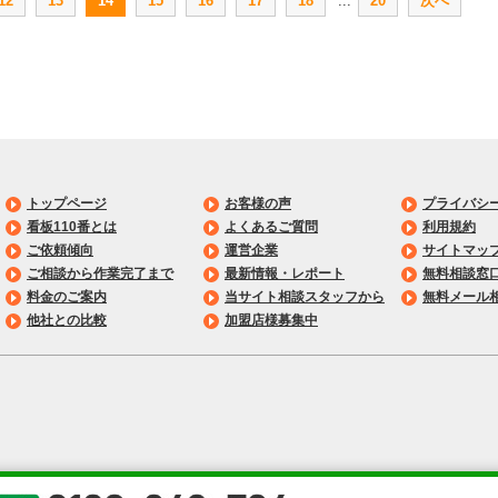
12
13
14
15
16
17
18
...
20
次へ
トップページ
お客様の声
プライバシ
看板110番とは
よくあるご質問
利用規約
ご依頼傾向
運営企業
サイトマッ
ご相談から作業完了まで
最新情報・レポート
無料相談窓
料金のご案内
当サイト相談スタッフから
無料メール
他社との比較
加盟店様募集中