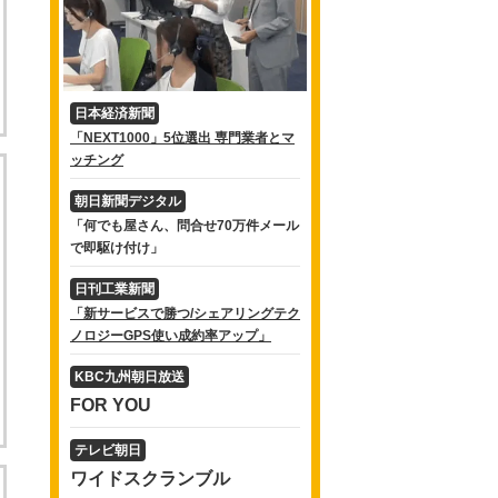
日本経済新聞
「NEXT1000」5位選出 専門業者とマ
ッチング
朝日新聞デジタル
「何でも屋さん、問合せ70万件メール
で即駆け付け」
日刊工業新聞
「新サービスで勝つ/シェアリングテク
ノロジーGPS使い成約率アップ」
KBC九州朝日放送
FOR YOU
テレビ朝日
ワイドスクランブル