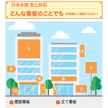
日本全国
安心対応
壁面看板
立て看板
1
2