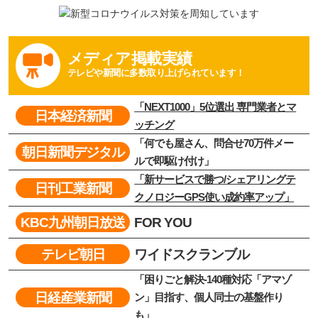
看板110番 は加盟店に対し
メディア掲載実績
テレビや新聞に多数取り上げられています！
「NEXT1000」5位選出 専門業者とマ
日本経済新聞
ッチング
「何でも屋さん、問合せ70万件メー
朝日新聞デジタル
ルで即駆け付け」
「新サービスで勝つ/シェアリングテ
日刊工業新聞
クノロジーGPS使い成約率アップ」
FOR YOU
KBC九州朝日放送
ワイドスクランブル
テレビ朝日
「困りごと解決-140種対応「アマゾ
日経産業新聞
ン」目指す、個人同士の基盤作り
も」