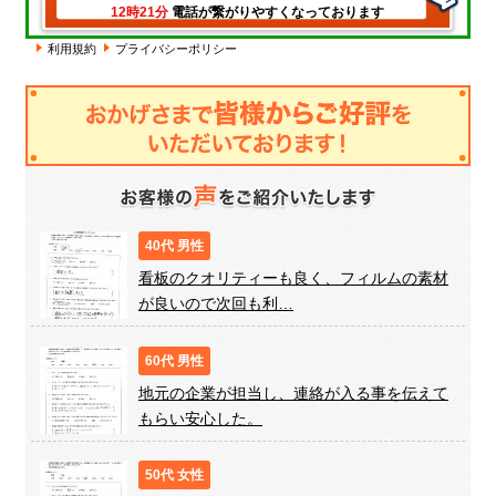
電話が繋がりやすくなっております
12時21分
利用規約
プライバシーポリシー
40代 男性
看板のクオリティーも良く、フィルムの素材
が良いので次回も利…
60代 男性
地元の企業が担当し、連絡が入る事を伝えて
もらい安心した。
50代 女性