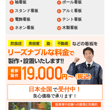
袖看板
ポール看板
3
4
スタンド看板
アルミ看板
5
6
電飾看板
テント看板
7
8
ネオン看板
木製看板
9
10
日本全国
受付中！
で
良心価格で承ります！