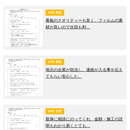
40代 男性
看板のクオリティーも良く、フィルムの素
材が良いので次回も利…
60代 男性
地元の企業が担当し、連絡が入る事を伝え
てもらい安心した。
50代 女性
親身に相談にのってくれ、金額・施工の説
明もわかり易くとても…