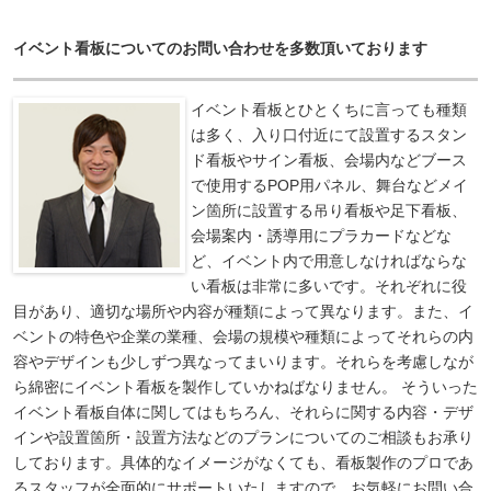
イベント看板についてのお問い合わせを多数頂いております
イベント看板とひとくちに言っても種類
は多く、入り口付近にて設置するスタン
ド看板やサイン看板、会場内などブース
で使用するPOP用パネル、舞台などメイ
ン箇所に設置する吊り看板や足下看板、
会場案内・誘導用にプラカードなどな
ど、イベント内で用意しなければならな
い看板は非常に多いです。それぞれに役
目があり、適切な場所や内容が種類によって異なります。また、イ
ベントの特色や企業の業種、会場の規模や種類によってそれらの内
容やデザインも少しずつ異なってまいります。それらを考慮しなが
ら綿密にイベント看板を製作していかねばなりません。
そういった
イベント看板自体に関してはもちろん、それらに関する内容・デザ
インや設置箇所・設置方法などのプランについてのご相談もお承り
しております。具体的なイメージがなくても、看板製作のプロであ
るスタッフが全面的にサポートいたしますので、お気軽にお問い合