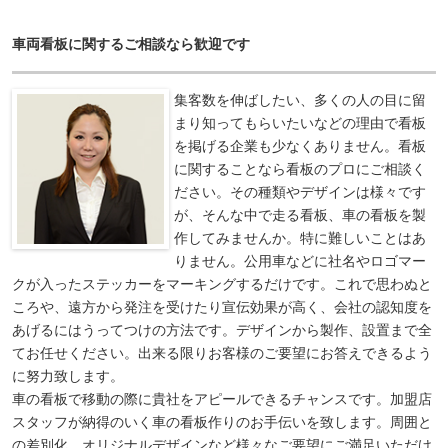
車両看板に関するご相談なら歓迎です
集客数を伸ばしたい、多くの人の目に留
まり知ってもらいたいなどの理由で看板
を掲げる企業も少なくありません。看板
に関することなら看板のプロにご相談く
ださい。その種類やデザインは様々です
が、そんな中で走る看板、車の看板を製
作してみませんか。特に難しいことはあ
りません。公用車などに社名やロゴマー
クが入ったステッカーをマーキングするだけです。これで思わぬと
ころや、遠方から発注を受けたり宣伝効果が高く、会社の認知度を
あげるにはうってつけの方法です。デザインから製作、設置まで全
てお任せください。出来る限りお客様のご要望にお答えできるよう
に努力致します。
車の看板で移動の際に貴社をアピールできるチャンスです。加盟店
スタッフが納得のいく車の看板作りのお手伝いを致します。周囲と
の差別化、オリジナルデザインなど様々なご要望にご満足いただけ