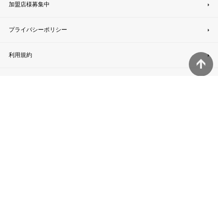
加盟店様募集中
プライバシーポリシー
利用規約
サイトマップ
無料相談窓口
無料メール相談
お急ぎの方へ
無料現地調査の依頼
無料現地調査で何するの？